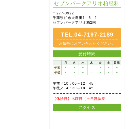
セブンパークアリオ柏眼科
〒277-0922
千葉県柏市大島田1－6－1
セブンパークアリオ柏2階
TEL.04-7197-2189
お気軽にお問い合わせください。
受付時間
月
火
水
木
金
土
日祝
午前
●
●
●
-
●
●
●
午後
●
●
●
-
●
●
●
午前／10：00～12：45
午後／14：30～18：45
【休診日】
木曜日（土日祝診療）
アクセス